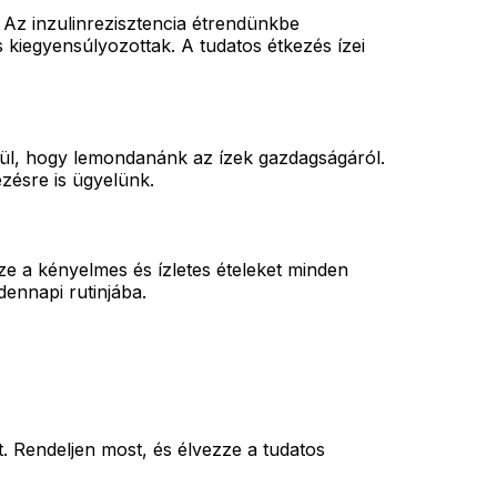
. Az inzulinrezisztencia étrendünkbe
 kiegyensúlyozottak. A tudatos étkezés ízei
lkül, hogy lemondanánk az ízek gazdagságáról.
zésre is ügyelünk.
ze a kényelmes és ízletes ételeket minden
dennapi rutinjába.
s
t. Rendeljen most, és élvezze a tudatos