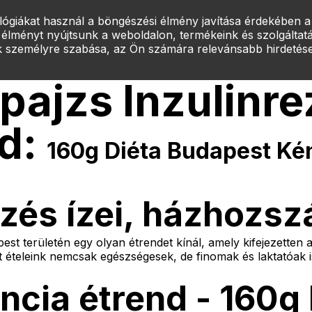
ógiákat használ a böngészési élmény javítása érdekében a
jelentkezés
k
Gyik
Kapcsolat
Információk
lményt nyújtsunk a weboldalon, termékeink és szolgáltatás
k személyre szabása, az Ön számára relevánsabb hirdetése
oldal
Rólunk
Gyik
Kapcsolat
Információk
ajzs Inzulinre
nd:
160g Diéta Budapest K
zés ízei, házhozszá
t területén egy olyan étrendet kínál, amely kifejezetten az
t ételeink nemcsak egészségesek, de finomak és laktatóak is
encia étrend - 160g