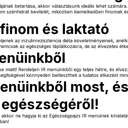
tájának betartása, akkor választásunk ideális lehet számára
amm szénhidrát bevitelét, miközben kiemelkedően finomak és
 finom és laktató
eljenek az inzulinrezisztencia diéta követelményeinek, ané
nemcsak az egészséges táplálkozásra, de az élvezetes étke
menüinkből
 miatt! Rendeljen IR menüinkből egy teljes hétre, és élvez
gítségével könnyedén beillesztheti a tudatos étkezést min
menüinkből most, é
egészségéről!
l, akkor ne hagyja ki az Egészségpajzs IR menüinek kínálatá
ban!