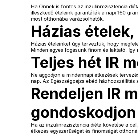
Ha Önnek is fontos az inzulinrezisztencia dié
illeszkedő ételeink garantálják a napi 160 gr
most otthonába varázsolhatók.
Házias ételek,
Házias ételeinket úgy terveztük, hogy megfel
Minden egyes fogásunk finom és laktató, így 
Teljes hét IR 
Ne aggódjon a mindennapi étkezések tervezése
nap. Az Egészségpajzs ebéd házhozszállítás se
Rendeljen IR 
gondoskodjon 
Ha az inzulinrezisztencia diéta követése a cé
étkezés egyszerűségét és finomságát otthoná