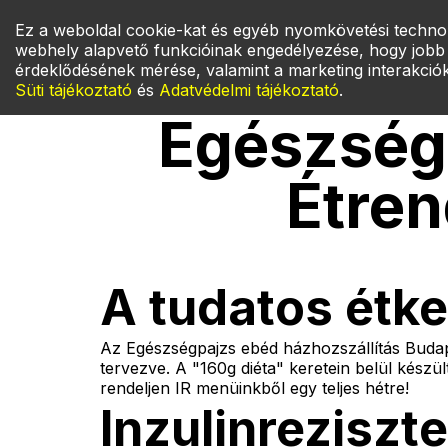
Ez a weboldal cookie-kat és egyéb nyomkövetési technol
Be
Főoldal
Rólun
webhely alapvető funkcióinak engedélyezése, hogy jobb é
érdeklődésének mérése, valamint a marketing interakció
Süti tájékoztató
és
Adatvédelmi tájékoztató
.
Fő
Egészségp
Étre
A tudatos étke
Az Egészségpajzs ebéd házhozszállítás Budapes
tervezve. A "160g diéta" keretein belül készül
rendeljen IR menüinkből egy teljes hétre!
Inzulinreziszt