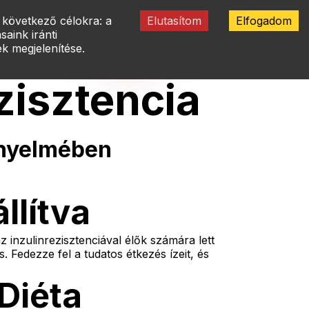
 következő célokra: a
Elutasítom
Elfogadom
ÉTLAP
Bejelentkezés
aink iránti
k megjelenítése.
zisztencia
ényelmében
llítva
 inzulinrezisztenciával élők számára lett
. Fedezze fel a tudatos étkezés ízeit, és
 Diéta