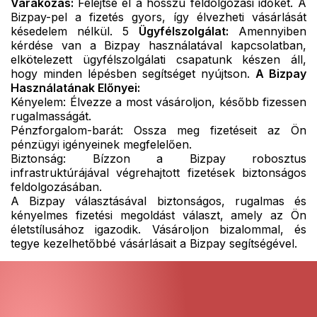
Várakozás:
Felejtse el a hosszú feldolgozási időket. A
Bizpay-pel a fizetés gyors, így élvezheti vásárlását
késedelem nélkül. 5
Ügyfélszolgálat:
Amennyiben
kérdése van a Bizpay használatával kapcsolatban,
elkötelezett ügyfélszolgálati csapatunk készen áll,
hogy minden lépésben segítséget nyújtson.
A Bizpay
Használatának Előnyei:
Kényelem: Élvezze a most vásároljon, később fizessen
rugalmasságát.
Pénzforgalom-barát: Ossza meg fizetéseit az Ön
pénzügyi igényeinek megfelelően.
Biztonság: Bízzon a Bizpay robosztus
infrastruktúrájával végrehajtott fizetések biztonságos
feldolgozásában.
A Bizpay választásával biztonságos, rugalmas és
kényelmes fizetési megoldást választ, amely az Ön
életstílusához igazodik. Vásároljon bizalommal, és
tegye kezelhetőbbé vásárlásait a Bizpay segítségével.