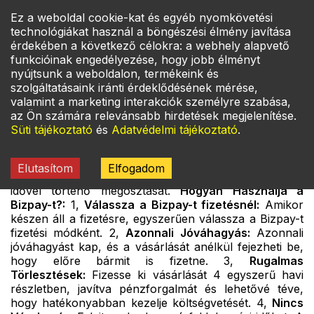
Ez a weboldal cookie-kat és egyéb nyomkövetési
Bejelentkezés
ÉTLAP
technológiákat használ a böngészési élmény javítása
érdekében a következő célokra: a webhely alapvető
funkcióinak engedélyezése, hogy jobb élményt
nyújtsunk a weboldalon, termékeink és
Válassza a Bizpay-t Egyszerű és
Főoldal
szolgáltatásaink iránti érdeklődésének mérése,
Rólunk
Biztonságos Fizetéshez
valamint a marketing interakciók személyre szabása,
Gyik
az Ön számára relevánsabb hirdetések megjelenítése.
Ismerje meg a Bizpay kényelmét, webáruházunk új
Kapcsolat
Süti tájékoztató
és
Adatvédelmi tájékoztató
.
"Vásárolj Most, Fizess Később" fizetési opcióját az
Információk
online vásárlásokhoz. A Bizpay, a Worldline Financial
Services-szel közösen, egyszerűsített megoldást kínál
Elutasítom
Elfogadom
fizetéseinek kezelésére, lehetővé téve a költségek
idővel történő megosztását.
Hogyan Használja a
Bizpay-t?:
1,
Válassza a Bizpay-t fizetésnél:
Amikor
készen áll a fizetésre, egyszerűen válassza a Bizpay-t
fizetési módként. 2,
Azonnali Jóváhagyás:
Azonnali
jóváhagyást kap, és a vásárlását anélkül fejezheti be,
hogy előre bármit is fizetne. 3,
Rugalmas
Törlesztések:
Fizesse ki vásárlását 4 egyszerű havi
részletben, javítva pénzforgalmát és lehetővé téve,
hogy hatékonyabban kezelje költségvetését. 4,
Nincs