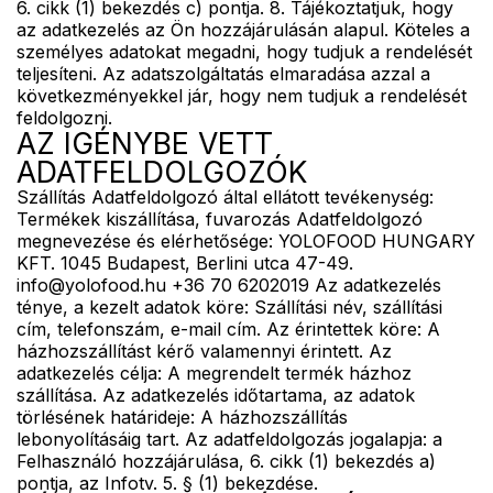
6. cikk (1) bekezdés c) pontja. 8. Tájékoztatjuk, hogy
az adatkezelés az Ön hozzájárulásán alapul. Köteles a
személyes adatokat megadni, hogy tudjuk a rendelését
teljesíteni. Az adatszolgáltatás elmaradása azzal a
következményekkel jár, hogy nem tudjuk a rendelését
feldolgozni.
AZ IGÉNYBE VETT
ADATFELDOLGOZÓK
Szállítás Adatfeldolgozó által ellátott tevékenység:
Termékek kiszállítása, fuvarozás Adatfeldolgozó
megnevezése és elérhetősége: YOLOFOOD HUNGARY
KFT. 1045 Budapest, Berlini utca 47-49.
info@yolofood.hu +36 70 6202019 Az adatkezelés
ténye, a kezelt adatok köre: Szállítási név, szállítási
cím, telefonszám, e-mail cím. Az érintettek köre: A
házhozszállítást kérő valamennyi érintett. Az
adatkezelés célja: A megrendelt termék házhoz
szállítása. Az adatkezelés időtartama, az adatok
törlésének határideje: A házhozszállítás
lebonyolításáig tart. Az adatfeldolgozás jogalapja: a
Felhasználó hozzájárulása, 6. cikk (1) bekezdés a)
pontja, az Infotv. 5. § (1) bekezdése.