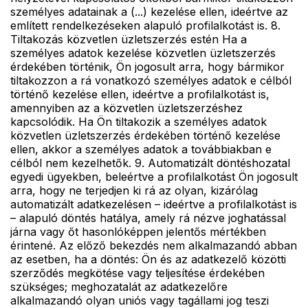
személyes adatainak a (...) kezelése ellen, ideértve az
említett rendelkezéseken alapuló profilalkotást is. 8.
Tiltakozás közvetlen üzletszerzés estén Ha a
személyes adatok kezelése közvetlen üzletszerzés
érdekében történik, Ön jogosult arra, hogy bármikor
tiltakozzon a rá vonatkozó személyes adatok e célból
történő kezelése ellen, ideértve a profilalkotást is,
amennyiben az a közvetlen üzletszerzéshez
kapcsolódik. Ha Ön tiltakozik a személyes adatok
közvetlen üzletszerzés érdekében történő kezelése
ellen, akkor a személyes adatok a továbbiakban e
célból nem kezelhetők. 9. Automatizált döntéshozatal
egyedi ügyekben, beleértve a profilalkotást Ön jogosult
arra, hogy ne terjedjen ki rá az olyan, kizárólag
automatizált adatkezelésen – ideértve a profilalkotást is
– alapuló döntés hatálya, amely rá nézve joghatással
járna vagy őt hasonlóképpen jelentős mértékben
érintené. Az előző bekezdés nem alkalmazandó abban
az esetben, ha a döntés: Ön és az adatkezelő közötti
szerződés megkötése vagy teljesítése érdekében
szükséges; meghozatalát az adatkezelőre
alkalmazandó olyan uniós vagy tagállami jog teszi