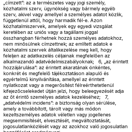
„címzett”: az a természetes vagy jogi személy,
közhatalmi szerv, ügynökség vagy bármely egyéb
szerv, akivel vagy amellyel a személyes adatot közlik,
függetlenül attól, hogy harmadik fél-e. Azon
közhatalmiszervek, amelyek egy egyedi vizsgálat
keretében az uniós vagy a tagállami joggal
összhangban férhetnek hozzá személyes adatokhoz,
nem minősülnek címzettnek; az említett adatok e
közhatalmi szervek általikezelése meg kell, hogy
feleljen az adatkezelés céljainak megfelelően az
alkalmazandó adatvédelmiszabályoknak; 6, „az érintett
hozzájárulása”: az érintett akaratának önkéntes,
konkrét és megfelelő tájékoztatáson alapuló és
egyértelmű kinyilvánítása, amellyel az érintett
nyilatkozat vagy a megerősítést félreérthetetlenül
kifejezőcselekedet útján jelzi, hogy beleegyezését adja
az őt érintő személyes adatok kezeléséhez; 7,
„adatvédelmi incidens”: a biztonság olyan sérülése,
amely a továbbított, tárolt vagy más módon
kezeltszemélyes adatok véletlen vagy jogellenes
megsemmisítését, elvesztését, megváltoztatását,
jogosulatlanközlését vagy az azokhoz való jogosulatlan