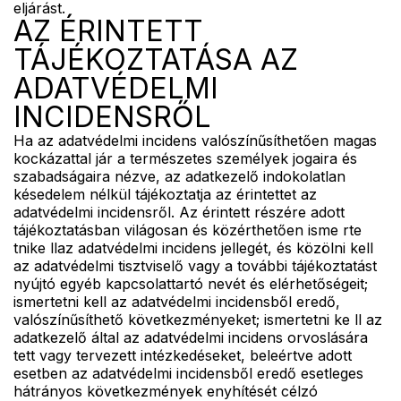
eljárást.
AZ ÉRINTETT
TÁJÉKOZTATÁSA AZ
ADATVÉDELMI
INCIDENSRŐL
Ha az adatvédelmi incidens valószínűsíthetően magas
kockázattal jár a természetes személyek jogaira és
szabadságaira nézve, az adatkezelő indokolatlan
késedelem nélkül tájékoztatja az érintettet az
adatvédelmi incidensről. Az érintett részére adott
tájékoztatásban világosan és közérthetően isme rte
tnike llaz adatvédelmi incidens jellegét, és közölni kell
az adatvédelmi tisztviselő vagy a további tájékoztatást
nyújtó egyéb kapcsolattartó nevét és elérhetőségeit;
ismertetni kell az adatvédelmi incidensből eredő,
valószínűsíthető következményeket; ismertetni ke ll az
adatkezelő által az adatvédelmi incidens orvoslására
tett vagy tervezett intézkedéseket, beleértve adott
esetben az adatvédelmi incidensből eredő esetleges
hátrányos következmények enyhítését célzó