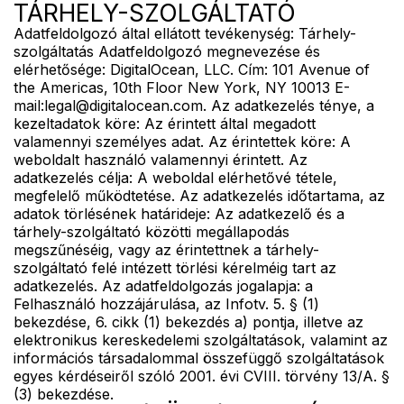
TÁRHELY-SZOLGÁLTATÓ
Adatfeldolgozó által ellátott tevékenység: Tárhely-
szolgáltatás Adatfeldolgozó megnevezése és
elérhetősége: DigitalOcean, LLC. Cím: 101 Avenue of
the Americas, 10th Floor New York, NY 10013 E-
mail:legal@digitalocean.com. Az adatkezelés ténye, a
kezeltadatok köre: Az érintett által megadott
valamennyi személyes adat. Az érintettek köre: A
weboldalt használó valamennyi érintett. Az
adatkezelés célja: A weboldal elérhetővé tétele,
megfelelő működtetése. Az adatkezelés időtartama, az
adatok törlésének határideje: Az adatkezelő és a
tárhely-szolgáltató közötti megállapodás
megszűnéséig, vagy az érintettnek a tárhely-
szolgáltató felé intézett törlési kérelméig tart az
adatkezelés. Az adatfeldolgozás jogalapja: a
Felhasználó hozzájárulása, az Infotv. 5. § (1)
bekezdése, 6. cikk (1) bekezdés a) pontja, illetve az
elektronikus kereskedelemi szolgáltatások, valamint az
információs társadalommal összefüggő szolgáltatások
egyes kérdéseiről szóló 2001. évi CVIII. törvény 13/A. §
(3) bekezdése.