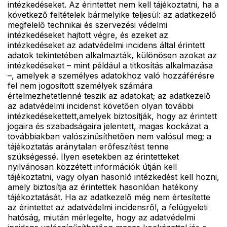
intézkedéseket. Az érintettet nem kell tájékoztatni, ha a
következő feltételek bármelyike teljesül: az adatkezelő
megfelelő technikai és szervezési védelmi
intézkedéseket hajtott végre, és ezeket az
intézkedéseket az adatvédelmi incidens által érintett
adatok tekintetében alkalmazták, különösen azokat az
intézkedéseket – mint például a titkosítás alkalmazása
–, amelyek a személyes adatokhoz való hozzáférésre
fel nem jogosított személyek számára
értelmezhetetlenné teszik az adatokat; az adatkezelő
az adatvédelmi incidenst követően olyan további
intézkedésekettett,amelyek biztosítják, hogy az érintett
jogaira és szabadságaira jelentett, magas kockázat a
továbbiakban valószínűsíthetően nem valósul meg; a
tájékoztatás aránytalan erőfeszítést tenne
szükségessé. Ilyen esetekben az érintetteket
nyilvánosan közzétett információk útján kell
tájékoztatni, vagy olyan hasonló intézkedést kell hozni,
amely biztosítja az érintettek hasonlóan hatékony
tájékoztatását. Ha az adatkezelő még nem értesítette
az érintettet az adatvédelmi incidensről, a felügyeleti
hatóság, miután mérlegelte, hogy az adatvédelmi