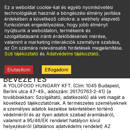
Ez a weboldal cookie-kat és egyéb nyomkövetési
Bejelentkezés
ÉTLAP
technológiákat használ a böngészési élmény javítása
érdekében a következő célokra: a webhely alapvető
funkcióinak engedélyezése, hogy jobb élményt
nyújtsunk a weboldalon, termékeink és
Főoldal
szolgáltatásaink iránti érdeklődésének mérése,
Rólunk
Adatkezelési tájékoztató
valamint a marketing interakciók személyre szabása,
Gyik
az Ön számára relevánsabb hirdetések megjelenítése.
Kapcsolat
Süti tájékoztató
és
Adatvédelmi tájékoztató
.
Információk
Adatkezelési tájékoztatónkat PDF formátumban a
következő linken érheti el:
GDPR Adatvédelmi
Elutasítom
Elfogadom
tájékoztató
BEVEZETÉS
A YOLOFOOD HUNGARY KFT. (Cím: 1045 Budapest,
Berlini utca 47-49., adószám: 26170763-2-41) (a
továbbiakban: Szolgáltató, adatkezelő) alá veti magát a
következő tájékoztatónak. A természetes személyeknek
a személyes adatok kezelése tekintetében történő
védelméről és az ilyen adatok szabad áramlásáról,
valamint a 95/46/EK rendelet hatályon kívül
helyezéséről (általános adatvédelmi rendelet) AZ