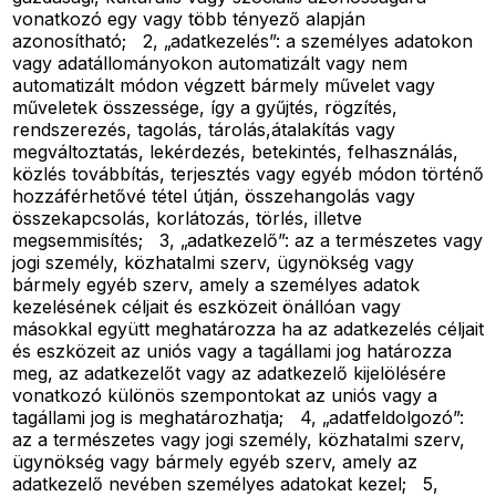
vonatkozó egy vagy több tényező alapján
azonosítható; 2, „adatkezelés”: a személyes adatokon
vagy adatállományokon automatizált vagy nem
automatizált módon végzett bármely művelet vagy
műveletek összessége, így a gyűjtés, rögzítés,
rendszerezés, tagolás, tárolás,átalakítás vagy
megváltoztatás, lekérdezés, betekintés, felhasználás,
közlés továbbítás, terjesztés vagy egyéb módon történő
hozzáférhetővé tétel útján, összehangolás vagy
összekapcsolás, korlátozás, törlés, illetve
megsemmisítés; 3, „adatkezelő”: az a természetes vagy
jogi személy, közhatalmi szerv, ügynökség vagy
bármely egyéb szerv, amely a személyes adatok
kezelésének céljait és eszközeit önállóan vagy
másokkal együtt meghatározza ha az adatkezelés céljait
és eszközeit az uniós vagy a tagállami jog határozza
meg, az adatkezelőt vagy az adatkezelő kijelölésére
vonatkozó különös szempontokat az uniós vagy a
tagállami jog is meghatározhatja; 4, „adatfeldolgozó”:
az a természetes vagy jogi személy, közhatalmi szerv,
ügynökség vagy bármely egyéb szerv, amely az
adatkezelő nevében személyes adatokat kezel; 5,