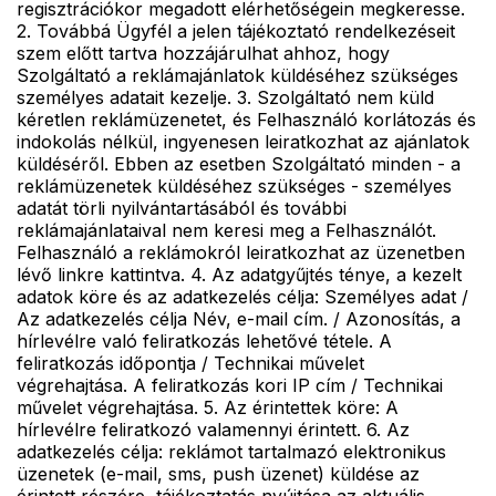
regisztrációkor megadott elérhetőségein megkeresse.
2. Továbbá Ügyfél a jelen tájékoztató rendelkezéseit
szem előtt tartva hozzájárulhat ahhoz, hogy
Szolgáltató a reklámajánlatok küldéséhez szükséges
személyes adatait kezelje. 3. Szolgáltató nem küld
kéretlen reklámüzenetet, és Felhasználó korlátozás és
indokolás nélkül, ingyenesen leiratkozhat az ajánlatok
küldéséről. Ebben az esetben Szolgáltató minden - a
reklámüzenetek küldéséhez szükséges - személyes
adatát törli nyilvántartásából és további
reklámajánlataival nem keresi meg a Felhasználót.
Felhasználó a reklámokról leiratkozhat az üzenetben
lévő linkre kattintva. 4. Az adatgyűjtés ténye, a kezelt
adatok köre és az adatkezelés célja: Személyes adat /
Az adatkezelés célja Név, e-mail cím. / Azonosítás, a
hírlevélre való feliratkozás lehetővé tétele. A
feliratkozás időpontja / Technikai művelet
végrehajtása. A feliratkozás kori IP cím / Technikai
művelet végrehajtása. 5. Az érintettek köre: A
hírlevélre feliratkozó valamennyi érintett. 6. Az
adatkezelés célja: reklámot tartalmazó elektronikus
üzenetek (e-mail, sms, push üzenet) küldése az
érintett részére, tájékoztatás nyújtása az aktuális