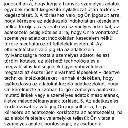
jogosult arra, hogy kérje a hiányos személyes adatok –
egyebek mellett kiegészítő nyilatkozat útján történő –
kiegészítését. 3. A törléshez való jog Ön jogosult arra,
hogy kérésére az adatkezelő indokolatlan késedelem
nélkül törölje a rá vonatkozó személyes adatokat, az
adatkezelő pedig köteles arra, hogy Önre vonatkozó
személyes adatokat indokolatlan késedelem nélkül
törölje meghatározott feltételek esetén. 4. Az
elfeledtetéshez való jog Ha az adatkezelő
nyilvánosságra hozta a személyes adatot, és azt
törölni köteles, az elérhető technológia és a
megvalósítás költségeinek figyelembevételével
megteszi az ésszerűen elvárható lépéseket – ideértve
technikai intézkedéseket – annak érdekében, hogy
tájékoztassa az adatokat kezelő adatkezelőket, hogy
Ön kérelmezte a szóban forgó személyes adatokra
mutató linkek vagy e személyes adatok másolatának,
illetve másodpéldányának törlését. 5. Az adatkezelés
korlátozásához való jog Ön jogosult arra, hogy
kérésére az adatkezelő korlátozza az adatkezelést, ha
az alábbi feltételek valamelyike teljesül: Ön vitatja a
személyes adatok pontosságát, ez esetben a