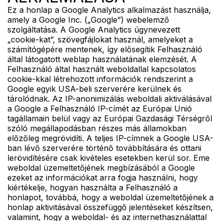
Ez a honlap a Google Analytics alkalmazást használja,
amely a Google Inc. („Google”) webelemző
szolgáltatása. A Google Analytics úgynevezett
„cookie-kat”, szövegfájlokat használ, amelyeket a
számítógépére mentenek, így elősegítik Felhasználó
által látogatott weblap használatának elemzését. A
Felhasználó által használt weboldallal kapcsolatos
cookie-kkal létrehozott információk rendszerint a
Google egyik USA-beli szerverére kerülnek és
tárolódnak. Az IP-anonimizálás weboldali aktiválásával
a Google a Felhasználó IP-címét az Európai Unió
tagállamain belül vagy az Európai Gazdasági Térségről
szóló megállapodásban részes más államokban
előzőleg megrövidíti. A teljes IP-címnek a Google USA-
ban lévő szerverére történő továbbítására és ottani
lerövidítésére csak kivételes esetekben kerül sor. Eme
weboldal üzemeltetőjének megbízásából a Google
ezeket az információkat arra fogja használni, hogy
kiértékelje, hogyan használta a Felhasználó a
honlapot, továbbá, hogy a weboldal üzemeltetőjének a
honlap aktivitásával összefüggő jelentéseket készítsen,
valamint, hogy a weboldal- és az internethasználattal