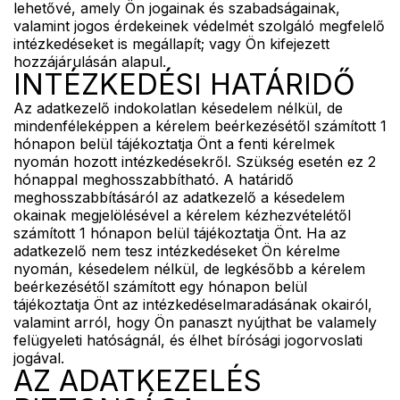
lehetővé, amely Ön jogainak és szabadságainak,
valamint jogos érdekeinek védelmét szolgáló megfelelő
intézkedéseket is megállapít; vagy Ön kifejezett
hozzájárulásán alapul.
INTÉZKEDÉSI HATÁRIDŐ
Az adatkezelő indokolatlan késedelem nélkül, de
mindenféleképpen a kérelem beérkezésétől számított 1
hónapon belül tájékoztatja Önt a fenti kérelmek
nyomán hozott intézkedésekről. Szükség esetén ez 2
hónappal meghosszabbítható. A határidő
meghosszabbításáról az adatkezelő a késedelem
okainak megjelölésével a kérelem kézhezvételétől
számított 1 hónapon belül tájékoztatja Önt. Ha az
adatkezelő nem tesz intézkedéseket Ön kérelme
nyomán, késedelem nélkül, de legkésőbb a kérelem
beérkezésétől számított egy hónapon belül
tájékoztatja Önt az intézkedéselmaradásának okairól,
valamint arról, hogy Ön panaszt nyújthat be valamely
felügyeleti hatóságnál, és élhet bírósági jogorvoslati
jogával.
AZ ADATKEZELÉS