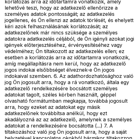
korlátozás arra az időtartamra vonatkozik, amely
lehetővé teszi, hogy az adatkezelő ellenőrizze a
személyes adatok pontosságát; az adatkezelés
jogellenes, és Ön ellenzi az adatok törlését, és ehelyett
kéri azok felhasználásának korlátozását; az
adatkezelőnek már nincs szüksége a személyes
adatokra adatkezelés céljából, de Ön igényli azokat jogi
igények előterjesztéséhez, érvényesítéséhez vagy
védelméhez; Ön tiltakozott az adatkezelés ellen; ez
esetben a korlátozás arra az időtartamra vonatkozik,
amíg megállapításra nem kerül, hogy az adatkezelő
jogos indokai elsőbbséget élveznek-e Ön jogos
indokaival szemben. 6. Az adathordozhatósághoz való
jog Ön jogosult arra, hogy a rá vonatkozó, általa egy
adatkezelő rendelkezésére bocsátott személyes
adatokat tagolt, széles körben használt, géppel
olvasható formátumban megkapja, továbbá jogosult
arra, hogy ezeket az adatokat egy másik
adatkezelőnek továbbítsa anélkül, hogy ezt
akadályozná az az adatkezelő, amelynek a személyes
adatokat a rendelkezésére bocsátotta (...) 7. A
tiltakozáshoz való jog Ön jogosult arra, hogy a saját
helyzetével kapcsolatos okokból bármikor tiltakozzon