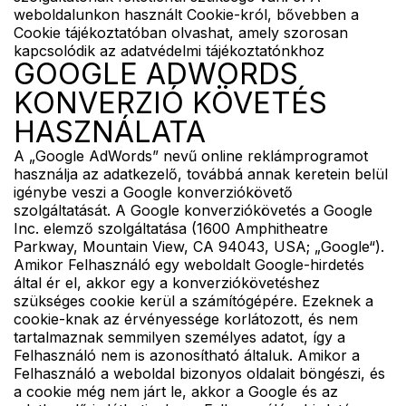
weboldalunkon használt Cookie-król, bővebben a
Cookie tájékoztatóban olvashat, amely szorosan
kapcsolódik az adatvédelmi tájékoztatónkhoz
GOOGLE ADWORDS
KONVERZIÓ KÖVETÉS
HASZNÁLATA
A „Google AdWords” nevű online reklámprogramot
használja az adatkezelő, továbbá annak keretein belül
igénybe veszi a Google konverziókövető
szolgáltatását. A Google konverziókövetés a Google
Inc. elemző szolgáltatása (1600 Amphitheatre
Parkway, Mountain View, CA 94043, USA; „Google“).
Amikor Felhasználó egy weboldalt Google-hirdetés
által ér el, akkor egy a konverziókövetéshez
szükséges cookie kerül a számítógépére. Ezeknek a
cookie-knak az érvényessége korlátozott, és nem
tartalmaznak semmilyen személyes adatot, így a
Felhasználó nem is azonosítható általuk. Amikor a
Felhasználó a weboldal bizonyos oldalait böngészi, és
a cookie még nem járt le, akkor a Google és az