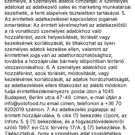
személye, a személyes adatok címzettjei: A személyes
adatokat az adatkezelő sales és marketing munkatársai
kezelhetik, a fenti alapelvek tiszteletben tartásával. 5.
Az érintettek adatkezeléssel kapcsolatos jogainak
ismertetése: Az érintett kérelmezheti az adatkezelőtől
a rá vonatkozó személyes adatokhoz való
hozzáférést, azok helyesbítését, törlését vagy
kezelésének korlátozását, és tiltakozhat az ilyen
személyes adatok kezelése ellen, valamint az
érintettnek joga van az adathordozhatósághoz,
továbbá a hozzájárulás bármely időpontban történő
visszavonásához. 6. A személyes adatokhoz való
hozzáférést, azok törlését, módosítását, vagy
kezelésének korlátozását, az adatok hordozhatóságát,
az adatkezelések elleni tiltakozást az alábbi módokon
tudja érintettkezdeményezni: postai úton a 1045
Budapest, Berlini utca 47-49. címen, e-mail útján a
info@yolofood.hu email címen, telefonon a +36 70
6202019 számon. 7. Az adatkezelés jogalapja: az
érintett hozzájárulása, 6. cikk (1) bekezdés c)pont, az
Infotv. 5. § (1) bekezdése, és a fogyasztóvédelemről
szóló 1997. évi CLV. törvény 17/A. § (7) bekezdése. 8.
Tájékoztatjuk, hogy a személyes adat szolgáltatása