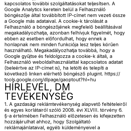
kapcsolatos további szolgáltatásokat teljesítsen. A
Google Analytics keretein belül a Felhasználó
böngészője által továbbított IP-címet nem vezeti össze
a Google más adataival. A cookie-k tárolását a
Felhasználó a böngészőjének megfelelő beállításával
megakadályozhatja, azonban felhívjuk figyelmét, hogy
ebben az esetben előfordulhat, hogy ennek a
honlapnak nem minden funkciója lesz teljes körűen
használható. Megakadályozhatja továbbá, hogy a
Google gyűjtse és feldolgozza a cookie-k általi, a
Felhasználó weboldalhasználattal kapcsolatos adatait
(beleértve az IP-címet is), ha letölti és telepíti a
következő linken elérhető böngésző plugint. https://
tools.google.com/dlpage/gaoptout?hl=hu
HÍRLEVÉL, DM
TEVÉKENYSÉG
1. A gazdasági reklámtevékenység alapvető feltételeiről
és egyes korlátairól szóló 2008. évi XLVIII. törvény 6.
§-a értelmében Felhasználó előzetesen és kifejezetten
hozzájárulhat ahhoz, hogy Szolgáltató
reklámajánlataival, egyéb küldeményeivel a