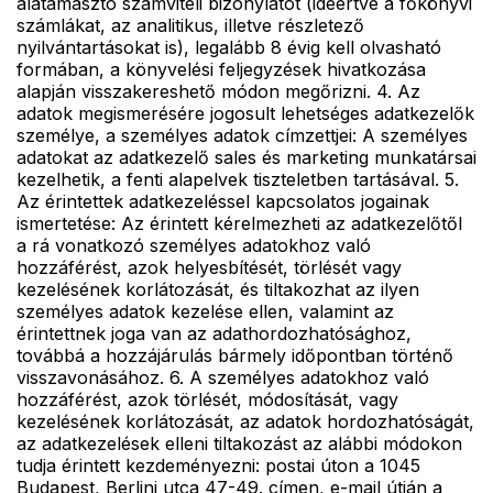
alátámasztó számviteli bizonylatot (ideértve a főkönyvi
számlákat, az analitikus, illetve részletező
nyilvántartásokat is), legalább 8 évig kell olvasható
formában, a könyvelési feljegyzések hivatkozása
alapján visszakereshető módon megőrizni. 4. Az
adatok megismerésére jogosult lehetséges adatkezelők
személye, a személyes adatok címzettjei: A személyes
adatokat az adatkezelő sales és marketing munkatársai
kezelhetik, a fenti alapelvek tiszteletben tartásával. 5.
Az érintettek adatkezeléssel kapcsolatos jogainak
ismertetése: Az érintett kérelmezheti az adatkezelőtől
a rá vonatkozó személyes adatokhoz való
hozzáférést, azok helyesbítését, törlését vagy
kezelésének korlátozását, és tiltakozhat az ilyen
személyes adatok kezelése ellen, valamint az
érintettnek joga van az adathordozhatósághoz,
továbbá a hozzájárulás bármely időpontban történő
visszavonásához. 6. A személyes adatokhoz való
hozzáférést, azok törlését, módosítását, vagy
kezelésének korlátozását, az adatok hordozhatóságát,
az adatkezelések elleni tiltakozást az alábbi módokon
tudja érintett kezdeményezni: postai úton a 1045
Budapest, Berlini utca 47-49. címen, e-mail útján a