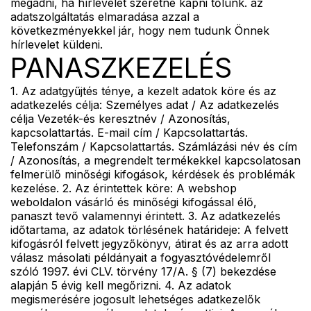
megadni, ha hírlevelet szeretne kapni tőlünk. az
adatszolgáltatás elmaradása azzal a
következményekkel jár, hogy nem tudunk Önnek
hírlevelet küldeni.
PANASZKEZELÉS
1. Az adatgyűjtés ténye, a kezelt adatok köre és az
adatkezelés célja: Személyes adat / Az adatkezelés
célja Vezeték-és keresztnév / Azonosítás,
kapcsolattartás. E-mail cím / Kapcsolattartás.
Telefonszám / Kapcsolattartás. Számlázási név és cím
/ Azonosítás, a megrendelt termékekkel kapcsolatosan
felmerülő minőségi kifogások, kérdések és problémák
kezelése. 2. Az érintettek köre: A webshop
weboldalon vásárló és minőségi kifogással élő,
panaszt tevő valamennyi érintett. 3. Az adatkezelés
időtartama, az adatok törlésének határideje: A felvett
kifogásról felvett jegyzőkönyv, átirat és az arra adott
válasz másolati példányait a fogyasztóvédelemről
szóló 1997. évi CLV. törvény 17/A. § (7) bekezdése
alapján 5 évig kell megőrizni. 4. Az adatok
megismerésére jogosult lehetséges adatkezelők