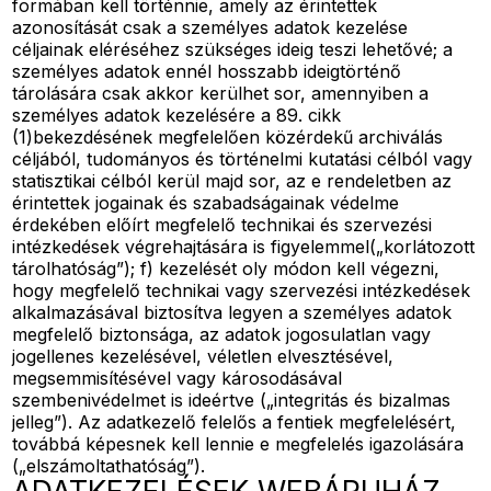
formában kell történnie, amely az érintettek
azonosítását csak a személyes adatok kezelése
céljainak eléréséhez szükséges ideig teszi lehetővé; a
személyes adatok ennél hosszabb ideigtörténő
tárolására csak akkor kerülhet sor, amennyiben a
személyes adatok kezelésére a 89. cikk
(1)bekezdésének megfelelően közérdekű archiválás
céljából, tudományos és történelmi kutatási célból vagy
statisztikai célból kerül majd sor, az e rendeletben az
érintettek jogainak és szabadságainak védelme
érdekében előírt megfelelő technikai és szervezési
intézkedések végrehajtására is figyelemmel(„korlátozott
tárolhatóság”); f) kezelését oly módon kell végezni,
hogy megfelelő technikai vagy szervezési intézkedések
alkalmazásával biztosítva legyen a személyes adatok
megfelelő biztonsága, az adatok jogosulatlan vagy
jogellenes kezelésével, véletlen elvesztésével,
megsemmisítésével vagy károsodásával
szembenivédelmet is ideértve („integritás és bizalmas
jelleg”). Az adatkezelő felelős a fentiek megfelelésért,
továbbá képesnek kell lennie e megfelelés igazolására
(„elszámoltathatóság”).