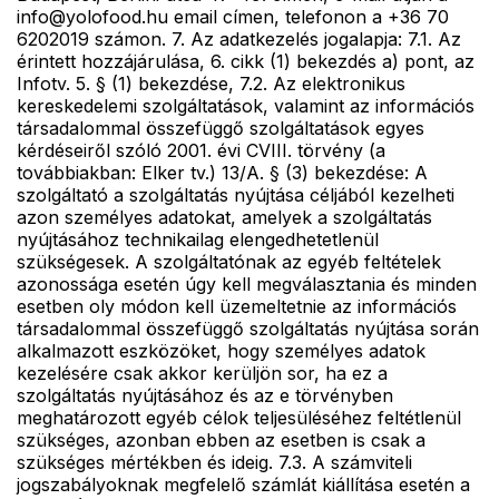
info@yolofood.hu email címen, telefonon a +36 70
6202019 számon. 7. Az adatkezelés jogalapja: 7.1. Az
érintett hozzájárulása, 6. cikk (1) bekezdés a) pont, az
Infotv. 5. § (1) bekezdése, 7.2. Az elektronikus
kereskedelemi szolgáltatások, valamint az információs
társadalommal összefüggő szolgáltatások egyes
kérdéseiről szóló 2001. évi CVIII. törvény (a
továbbiakban: Elker tv.) 13/A. § (3) bekezdése: A
szolgáltató a szolgáltatás nyújtása céljából kezelheti
azon személyes adatokat, amelyek a szolgáltatás
nyújtásához technikailag elengedhetetlenül
szükségesek. A szolgáltatónak az egyéb feltételek
azonossága esetén úgy kell megválasztania és minden
esetben oly módon kell üzemeltetnie az információs
társadalommal összefüggő szolgáltatás nyújtása során
alkalmazott eszközöket, hogy személyes adatok
kezelésére csak akkor kerüljön sor, ha ez a
szolgáltatás nyújtásához és az e törvényben
meghatározott egyéb célok teljesüléséhez feltétlenül
szükséges, azonban ebben az esetben is csak a
szükséges mértékben és ideig. 7.3. A számviteli
jogszabályoknak megfelelő számlát kiállítása esetén a