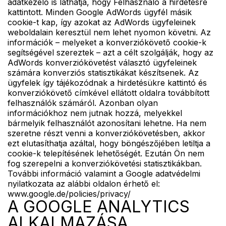
adatkezelő is láthatja, hogy Felhasználó a hirdetésre
kattintott. Minden Google AdWords ügyfél másik
cookie-t kap, így azokat az AdWords ügyfeleinek
weboldalain keresztül nem lehet nyomon követni. Az
információk – melyeket a konverziókövető cookie-k
segítségével szereztek – azt a célt szolgálják, hogy az
AdWords konverziókövetést választó ügyfeleinek
számára konverziós statisztikákat készítsenek. Az
ügyfelek így tájékozódnak a hirdetésükre kattintó és
konverziókövető címkével ellátott oldalra továbbított
felhasználók számáról. Azonban olyan
információkhoz nem jutnak hozzá, melyekkel
bármelyik felhasználót azonosítani lehetne. Ha nem
szeretne részt venni a konverziókövetésben, akkor
ezt elutasíthatja azáltal, hogy böngészőjében letiltja a
cookie-k telepítésének lehetőségét. Ezután Ön nem
fog szerepelni a konverziókövetési statisztikákban.
További információ valamint a Google adatvédelmi
nyilatkozata az alábbi oldalon érhető el:
www.google.de/policies/privacy/
A GOOGLE ANALYTICS
ALKALMAZÁSA