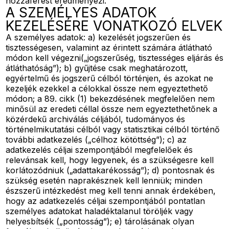
hozzáférést eredményezi.
A SZEMÉLYES ADATOK
KEZELÉSÉRE VONATKOZÓ ELVEK
A személyes adatok: a) kezelését jogszerűen és
tisztességesen, valamint az érintett számára átlátható
módon kell végezni(„jogszerűség, tisztességes eljárás és
átláthatóság”); b) gyűjtése csak meghatározott,
egyértelmű és jogszerű célból történjen, és azokat ne
kezeljék ezekkel a célokkal össze nem egyeztethető
módon; a 89. cikk (1) bekezdésének megfelelően nem
minősül az eredeti céllal össze nem egyeztethetőnek a
közérdekű archiválás céljából, tudományos és
történelmikutatási célból vagy statisztikai célból történő
további adatkezelés („célhoz kötöttség”); c) az
adatkezelés céljai szempontjából megfelelőek és
relevánsak kell, hogy legyenek, és a szükségesre kell
korlátozódniuk („adattakarékosság”); d) pontosnak és
szükség esetén naprakésznek kell lenniük; minden
észszerű intézkedést meg kell tenni annak érdekében,
hogy az adatkezelés céljai szempontjából pontatlan
személyes adatokat haladéktalanul töröljék vagy
helyesbítsék („pontosság”); e) tárolásának olyan