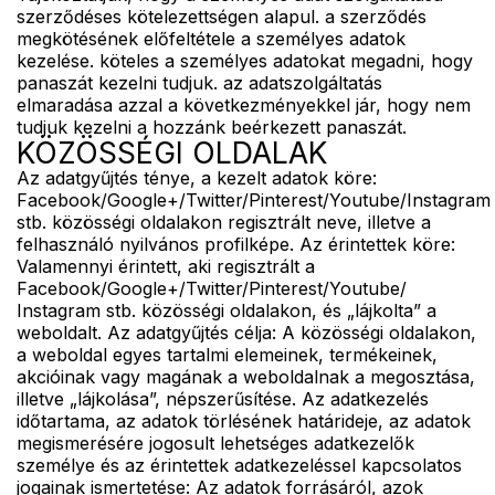
szerződéses kötelezettségen alapul. a szerződés
megkötésének előfeltétele a személyes adatok
kezelése. köteles a személyes adatokat megadni, hogy
panaszát kezelni tudjuk. az adatszolgáltatás
elmaradása azzal a következményekkel jár, hogy nem
tudjuk kezelni a hozzánk beérkezett panaszát.
KÖZÖSSÉGI OLDALAK
Az adatgyűjtés ténye, a kezelt adatok köre:
Facebook/Google+/Twitter/Pinterest/Youtube/Instagram
stb. közösségi oldalakon regisztrált neve, illetve a
felhasználó nyilvános profilképe. Az érintettek köre:
Valamennyi érintett, aki regisztrált a
Facebook/Google+/Twitter/Pinterest/Youtube/
Instagram stb. közösségi oldalakon, és „lájkolta” a
weboldalt. Az adatgyűjtés célja: A közösségi oldalakon,
a weboldal egyes tartalmi elemeinek, termékeinek,
akcióinak vagy magának a weboldalnak a megosztása,
illetve „lájkolása”, népszerűsítése. Az adatkezelés
időtartama, az adatok törlésének határideje, az adatok
megismerésére jogosult lehetséges adatkezelők
személye és az érintettek adatkezeléssel kapcsolatos
jogainak ismertetése: Az adatok forrásáról, azok