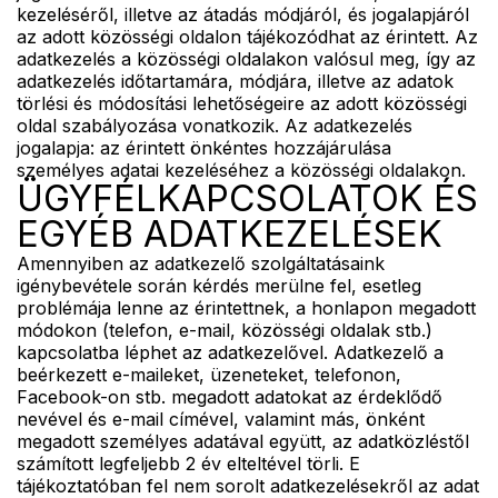
kezeléséről, illetve az átadás módjáról, és jogalapjáról
az adott közösségi oldalon tájékozódhat az érintett. Az
adatkezelés a közösségi oldalakon valósul meg, így az
adatkezelés időtartamára, módjára, illetve az adatok
törlési és módosítási lehetőségeire az adott közösségi
oldal szabályozása vonatkozik. Az adatkezelés
jogalapja: az érintett önkéntes hozzájárulása
személyes adatai kezeléséhez a közösségi oldalakon.
ÜGYFÉLKAPCSOLATOK ÉS
EGYÉB ADATKEZELÉSEK
Amennyiben az adatkezelő szolgáltatásaink
igénybevétele során kérdés merülne fel, esetleg
problémája lenne az érintettnek, a honlapon megadott
módokon (telefon, e-mail, közösségi oldalak stb.)
kapcsolatba léphet az adatkezelővel. Adatkezelő a
beérkezett e-maileket, üzeneteket, telefonon,
Facebook-on stb. megadott adatokat az érdeklődő
nevével és e-mail címével, valamint más, önként
megadott személyes adatával együtt, az adatközléstől
számított legfeljebb 2 év elteltével törli. E
tájékoztatóban fel nem sorolt adatkezelésekről az adat