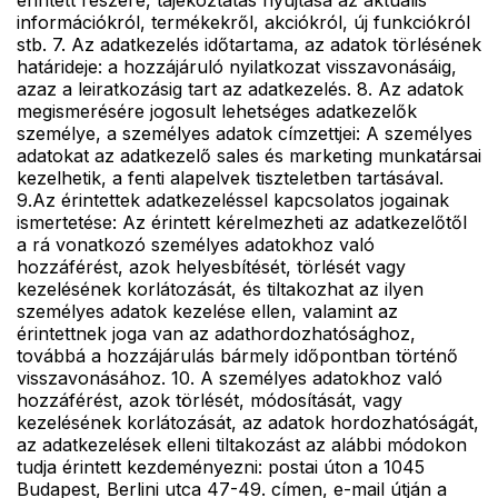
információkról, termékekről, akciókról, új funkciókról
stb. 7. Az adatkezelés időtartama, az adatok törlésének
határideje: a hozzájáruló nyilatkozat visszavonásáig,
azaz a leiratkozásig tart az adatkezelés. 8. Az adatok
megismerésére jogosult lehetséges adatkezelők
személye, a személyes adatok címzettjei: A személyes
adatokat az adatkezelő sales és marketing munkatársai
kezelhetik, a fenti alapelvek tiszteletben tartásával.
9.Az érintettek adatkezeléssel kapcsolatos jogainak
ismertetése: Az érintett kérelmezheti az adatkezelőtől
a rá vonatkozó személyes adatokhoz való
hozzáférést, azok helyesbítését, törlését vagy
kezelésének korlátozását, és tiltakozhat az ilyen
személyes adatok kezelése ellen, valamint az
érintettnek joga van az adathordozhatósághoz,
továbbá a hozzájárulás bármely időpontban történő
visszavonásához. 10. A személyes adatokhoz való
hozzáférést, azok törlését, módosítását, vagy
kezelésének korlátozását, az adatok hordozhatóságát,
az adatkezelések elleni tiltakozást az alábbi módokon
tudja érintett kezdeményezni: postai úton a 1045
Budapest, Berlini utca 47-49. címen, e-mail útján a