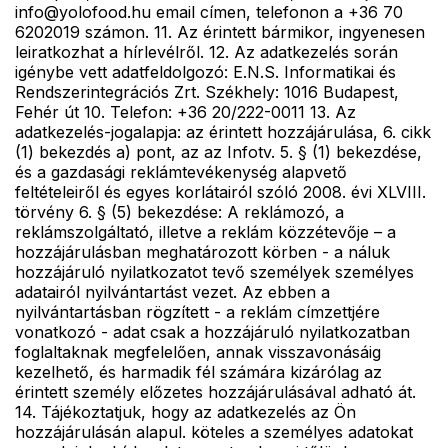
info@yolofood.hu email címen, telefonon a +36 70
6202019 számon. 11. Az érintett bármikor, ingyenesen
leiratkozhat a hírlevélről. 12. Az adatkezelés során
igénybe vett adatfeldolgozó: E.N.S. Informatikai és
Rendszerintegrációs Zrt. Székhely: 1016 Budapest,
Fehér út 10. Telefon: +36 20/222-0011 13. Az
adatkezelés-jogalapja: az érintett hozzájárulása, 6. cikk
(1) bekezdés a) pont, az az Infotv. 5. § (1) bekezdése,
és a gazdasági reklámtevékenység alapvető
feltételeiről és egyes korlátairól szóló 2008. évi XLVIII.
törvény 6. § (5) bekezdése: A reklámozó, a
reklámszolgáltató, illetve a reklám közzétevője – a
hozzájárulásban meghatározott körben - a náluk
hozzájáruló nyilatkozatot tevő személyek személyes
adatairól nyilvántartást vezet. Az ebben a
nyilvántartásban rögzített - a reklám címzettjére
vonatkozó - adat csak a hozzájáruló nyilatkozatban
foglaltaknak megfelelően, annak visszavonásáig
kezelhető, és harmadik fél számára kizárólag az
érintett személy előzetes hozzájárulásával adható át.
14. Tájékoztatjuk, hogy az adatkezelés az Ön
hozzájárulásán alapul. köteles a személyes adatokat