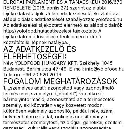
EURÓPAI PARLAMENT ÉS A TANÁCS (EU) 2016/679
RENDELETE (2016. április 27.) szerint az alábbi
tájékoztatást adjuk. Jelen adatkezelési tájékoztató az
alábbi oldalak adatkezelését szabályozza: yolofood.hu
Az adatkezelési tájékoztató elérhető az alábbi oldalról:
http://yolofood.hu/adatkezelesi-tajekoztato A
tájékoztató módosításai a fenti címen történő
közzététellel lépnek hatályba.
AZ ADATKEZELŐ ÉS
ELÉRHETŐSÉGEI:
Név: YOLOFOOD HUNGARY KFT. Székhely: 1045
Budapest, Berlini utca 47-49. E-mail: info@yolofood.hu
Telefon: +36 70 620 20 19
FOGALOM MEGHATÁROZÁSOK
1, „személyes adat”: azonosított vagy azonosítható
természetes személyre („érintett”) vonatkozó
bármelyinformáció; azonosítható az a természetes
személy, aki közvetlen vagy közvetett módon,
különösen valamely azonosító, például név, szám,
helymeghatározó adat, online azonosító vagy a
természetes személytesti, fiziológiai, genetikai, szellemi,
gazdasági, kulturális vagy szociális azonosságára