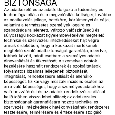
BIZTONSÁGA
Az adatkezelő és az adatfeldolgozó a tudomány és
technológia állása és a megvalósítás költségei, továbbá
az adatkezelés jellege, hatóköre, körülményei és céljai,
valamint a természetes személyek jogaira és
szabadságaira jelentett, változó valószínűségű és
súlyosságú kockázat figyelembevételével megfelelő
technikai és szervezési intézkedéseket hajt végre
annak érdekében, hogy a kockázat mértékének
megfelelő szintű adatbiztonságot garantálja, ideértve,
többek között, adott esetben: a személyes adatok
álnevesítését és titkosítását; a személyes adatok
kezelésére használt rendszerek és szolgáltatások
folyamatos bizalmas jellegének biztosítását,
integritását, rendelkezésre állását és ellenálló
képességét; fizikai vagy műszaki incidens esetén az
arra való képességet, hogy a személyes adatokhoz
való hozzáférést és az adatok rendelkezésre állását
kellő időben vissza lehet állítani; az adatkezelés
biztonságának garantálására hozott technikai és
szervezési intézkedések hatékonyságának rendszeres
tesztelésére, felmérésére és értékelésére szolgáló