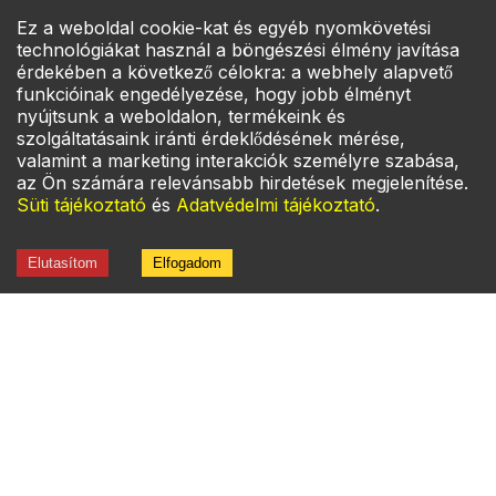
Ez a weboldal cookie-kat és egyéb nyomkövetési
Bejelentkezés
ÉTLAP
technológiákat használ a böngészési élmény javítása
érdekében a következő célokra: a webhely alapvető
funkcióinak engedélyezése, hogy jobb élményt
nyújtsunk a weboldalon, termékeink és
Főoldal
szolgáltatásaink iránti érdeklődésének mérése,
Rólunk
valamint a marketing interakciók személyre szabása,
Gyik
az Ön számára relevánsabb hirdetések megjelenítése.
Süti tájékoztató
és
Adatvédelmi tájékoztató
Kapcsolat
.
Információk
Elutasítom
Elfogadom